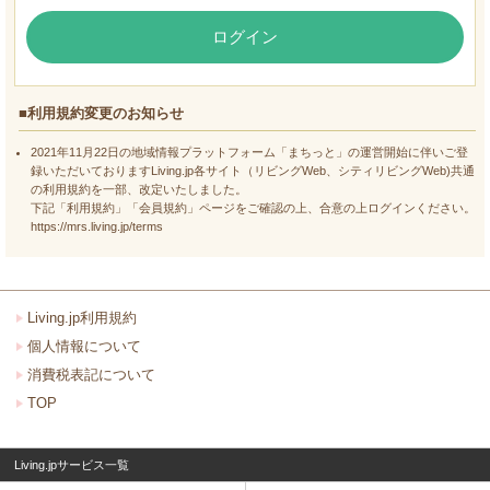
ログイン
■利用規約変更のお知らせ
2021年11月22日の地域情報プラットフォーム「まちっと」の運営開始に伴いご登
録いただいておりますLiving.jp各サイト（リビングWeb、シティリビングWeb)共通
の利用規約を一部、改定いたしました。
下記「利用規約」「会員規約」ページをご確認の上、合意の上ログインください。
https://mrs.living.jp/terms
Living.jp利用規約
個人情報について
消費税表記について
TOP
Living.jpサービス一覧