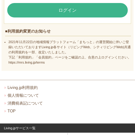
ログイン
■利用規約変更のお知らせ
2021年11月22日の地域情報プラットフォーム「まちっと」の運営開始に伴いご登
録いただいておりますLiving.jp各サイト（リビングWeb、シティリビングWeb)共通
の利用規約を一部、改定いたしました。
下記「利用規約」「会員規約」ページをご確認の上、合意の上ログインください。
https://mrs.living.jp/terms
Living.jp利用規約
個人情報について
消費税表記について
TOP
Living.jpサービス一覧