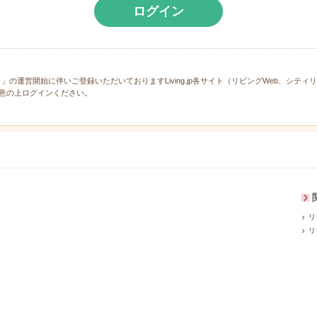
ログイン
と」の運営開始に伴いご登録いただいておりますLiving.jp各サイト（リビングWeb、シテ
意の上ログインください。
リ
リ