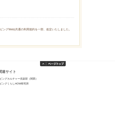
ィリビングWeb)共通の利用規約を一部、改定いたしました。
関連サイト
ビングカルチャー倶楽部（関西）
ビングくらしHOW研究所