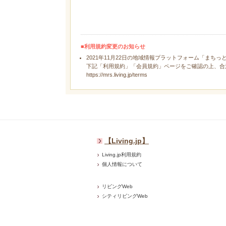
■利用規約変更のお知らせ
2021年11月22日の地域情報プラットフォーム「まちっ
下記「利用規約」「会員規約」ページをご確認の上、合
https://mrs.living.jp/terms
【Living.jp】
Living.jp利用規約
個人情報について
リビングWeb
シティリビングWeb