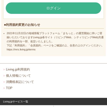
ログイン
■利用規約変更のお知らせ
2021年11月22日の地域情報プラットフォーム「まちっと」の運営開始に伴いご登
録いただいておりますLiving.jp各サイト（リビングWeb、シティリビングWeb)共通
の利用規約を一部、改定いたしました。
下記「利用規約」「会員規約」ページをご確認の上、合意の上ログインください。
https://mrs.living.jp/terms
Living.jp利用規約
個人情報について
消費税表記について
TOP
Living.jpサービス一覧