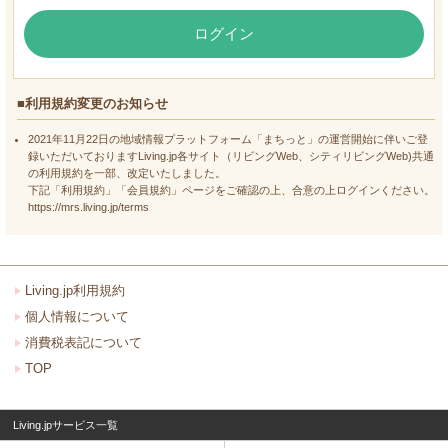
ログイン
■利用規約変更のお知らせ
2021年11月22日の地域情報プラットフォーム「まちっと」の運営開始に伴いご登
録いただいておりますLiving.jp各サイト（リビングWeb、シティリビングWeb)共通
の利用規約を一部、改定いたしました。
下記「利用規約」「会員規約」ページをご確認の上、合意の上ログインください。
https://mrs.living.jp/terms
Living.jp利用規約
個人情報について
消費税表記について
TOP
Living.jpサービス一覧