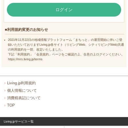
ログイン
■利用規約変更のお知らせ
2021年11月22日の地域情報プラットフォーム「まちっと」の運営開始に伴いご登
録いただいておりますLiving.jp各サイト（リビングWeb、シティリビングWeb)共通
の利用規約を一部、改定いたしました。
下記「利用規約」「会員規約」ページをご確認の上、合意の上ログインください。
https://mrs.living.jp/terms
Living.jp利用規約
個人情報について
消費税表記について
TOP
Living.jpサービス一覧