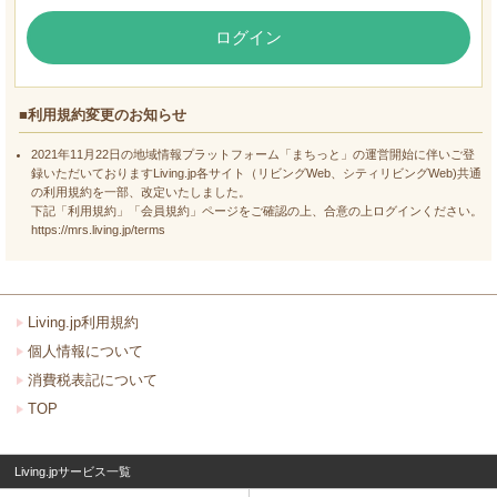
ログイン
■利用規約変更のお知らせ
2021年11月22日の地域情報プラットフォーム「まちっと」の運営開始に伴いご登
録いただいておりますLiving.jp各サイト（リビングWeb、シティリビングWeb)共通
の利用規約を一部、改定いたしました。
下記「利用規約」「会員規約」ページをご確認の上、合意の上ログインください。
https://mrs.living.jp/terms
Living.jp利用規約
個人情報について
消費税表記について
TOP
Living.jpサービス一覧