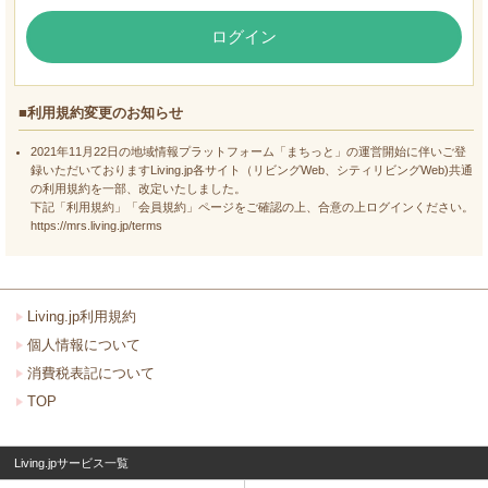
ログイン
■利用規約変更のお知らせ
2021年11月22日の地域情報プラットフォーム「まちっと」の運営開始に伴いご登
録いただいておりますLiving.jp各サイト（リビングWeb、シティリビングWeb)共通
の利用規約を一部、改定いたしました。
下記「利用規約」「会員規約」ページをご確認の上、合意の上ログインください。
https://mrs.living.jp/terms
Living.jp利用規約
個人情報について
消費税表記について
TOP
Living.jpサービス一覧