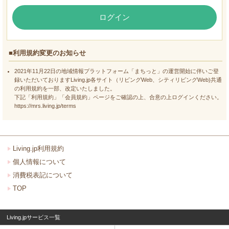
ログイン
■利用規約変更のお知らせ
2021年11月22日の地域情報プラットフォーム「まちっと」の運営開始に伴いご登
録いただいておりますLiving.jp各サイト（リビングWeb、シティリビングWeb)共通
の利用規約を一部、改定いたしました。
下記「利用規約」「会員規約」ページをご確認の上、合意の上ログインください。
https://mrs.living.jp/terms
Living.jp利用規約
個人情報について
消費税表記について
TOP
Living.jpサービス一覧