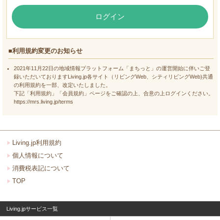
ログイン
■利用規約変更のお知らせ
2021年11月22日の地域情報プラットフォーム「まちっと」の運営開始に伴いご登
録いただいておりますLiving.jp各サイト（リビングWeb、シティリビングWeb)共通
の利用規約を一部、改定いたしました。
下記「利用規約」「会員規約」ページをご確認の上、合意の上ログインください。
https://mrs.living.jp/terms
Living.jp利用規約
個人情報について
消費税表記について
TOP
Living.jpサービス一覧