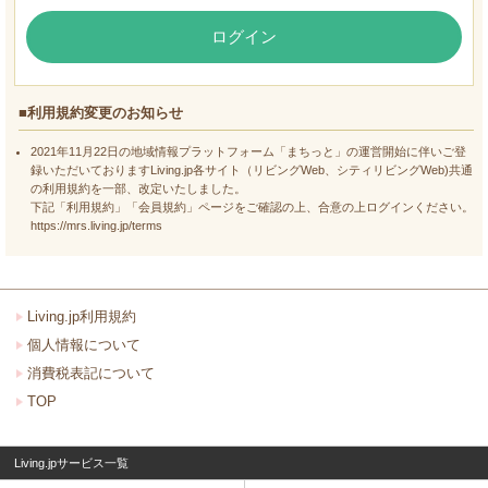
ログイン
■利用規約変更のお知らせ
2021年11月22日の地域情報プラットフォーム「まちっと」の運営開始に伴いご登
録いただいておりますLiving.jp各サイト（リビングWeb、シティリビングWeb)共通
の利用規約を一部、改定いたしました。
下記「利用規約」「会員規約」ページをご確認の上、合意の上ログインください。
https://mrs.living.jp/terms
Living.jp利用規約
個人情報について
消費税表記について
TOP
Living.jpサービス一覧