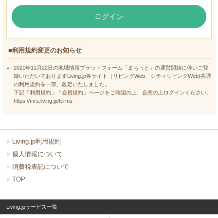
ログイン
■利用規約変更のお知らせ
2021年11月22日の地域情報プラットフォーム「まちっと」の運営開始に伴いご登
録いただいておりますLiving.jp各サイト（リビングWeb、シティリビングWeb)共通
の利用規約を一部、改定いたしました。
下記「利用規約」「会員規約」ページをご確認の上、合意の上ログインください。
https://mrs.living.jp/terms
Living.jp利用規約
個人情報について
消費税表記について
TOP
Living.jpサービス一覧