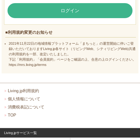
ログイン
■利用規約変更のお知らせ
2021年11月22日の地域情報プラットフォーム「まちっと」の運営開始に伴いご登
録いただいておりますLiving.jp各サイト（リビングWeb、シティリビングWeb)共通
の利用規約を一部、改定いたしました。
下記「利用規約」「会員規約」ページをご確認の上、合意の上ログインください。
https://mrs.living.jp/terms
Living.jp利用規約
個人情報について
消費税表記について
TOP
Living.jpサービス一覧