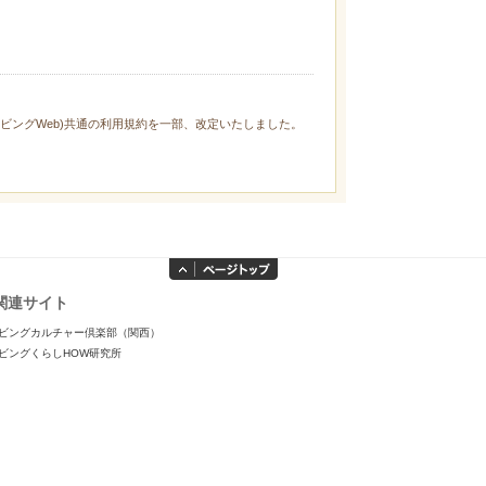
ィリビングWeb)共通の利用規約を一部、改定いたしました。
関連サイト
ビングカルチャー倶楽部（関西）
ビングくらしHOW研究所