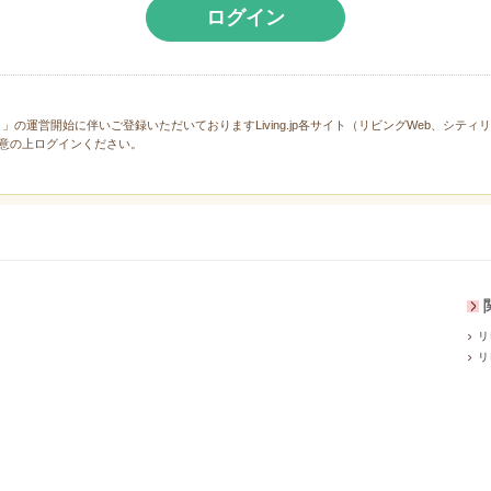
ログイン
と」の運営開始に伴いご登録いただいておりますLiving.jp各サイト（リビングWeb、シテ
意の上ログインください。
リ
リ