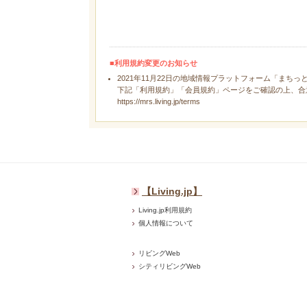
■利用規約変更のお知らせ
2021年11月22日の地域情報プラットフォーム「まちっ
下記「利用規約」「会員規約」ページをご確認の上、合
https://mrs.living.jp/terms
【Living.jp】
Living.jp利用規約
個人情報について
リビングWeb
シティリビングWeb