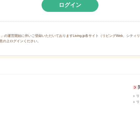
ログイン
と」の運営開始に伴いご登録いただいておりますLiving.jp各サイト（リビングWeb、シテ
意の上ログインください。
リ
リ