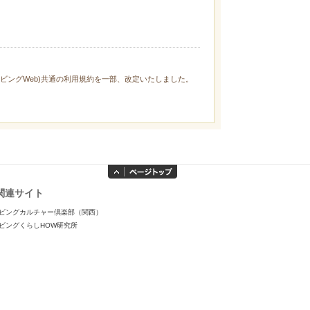
ィリビングWeb)共通の利用規約を一部、改定いたしました。
関連サイト
ビングカルチャー倶楽部（関西）
ビングくらしHOW研究所