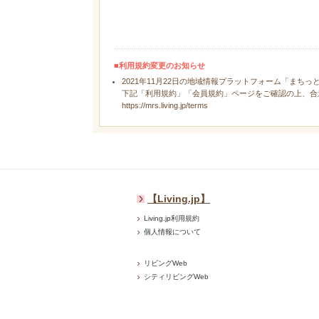
■利用規約変更のお知らせ
2021年11月22日の地域情報プラットフォーム「まちっ
下記「利用規約」「会員規約」ページをご確認の上、合
https://mrs.living.jp/terms
【Living.jp】
Living.jp利用規約
個人情報について
リビングWeb
シティリビングWeb