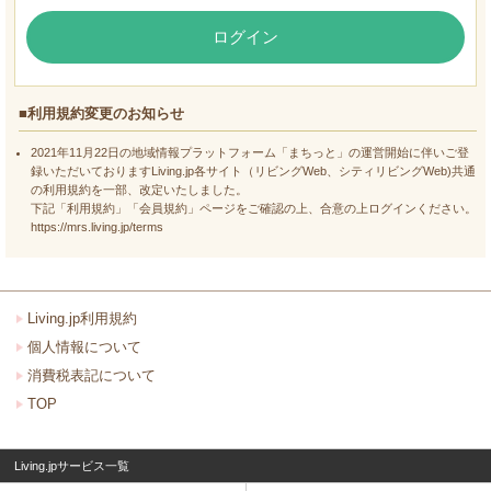
ログイン
■利用規約変更のお知らせ
2021年11月22日の地域情報プラットフォーム「まちっと」の運営開始に伴いご登
録いただいておりますLiving.jp各サイト（リビングWeb、シティリビングWeb)共通
の利用規約を一部、改定いたしました。
下記「利用規約」「会員規約」ページをご確認の上、合意の上ログインください。
https://mrs.living.jp/terms
Living.jp利用規約
個人情報について
消費税表記について
TOP
Living.jpサービス一覧