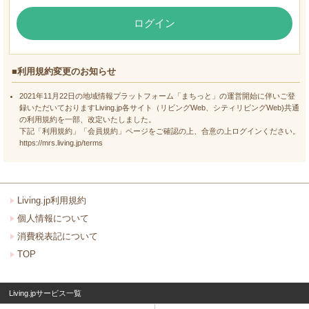
ログイン
■利用規約変更のお知らせ
2021年11月22日の地域情報プラットフォーム「まちっと」の運営開始に伴いご登
録いただいておりますLiving.jp各サイト（リビングWeb、シティリビングWeb)共通
の利用規約を一部、改定いたしました。
下記「利用規約」「会員規約」ページをご確認の上、合意の上ログインください。
https://mrs.living.jp/terms
Living.jp利用規約
個人情報について
消費税表記について
TOP
Living.jpサービス一覧