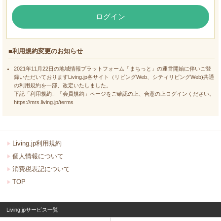
ログイン
■利用規約変更のお知らせ
2021年11月22日の地域情報プラットフォーム「まちっと」の運営開始に伴いご登
録いただいておりますLiving.jp各サイト（リビングWeb、シティリビングWeb)共通
の利用規約を一部、改定いたしました。
下記「利用規約」「会員規約」ページをご確認の上、合意の上ログインください。
https://mrs.living.jp/terms
Living.jp利用規約
個人情報について
消費税表記について
TOP
Living.jpサービス一覧