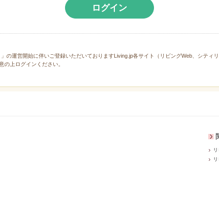
ログイン
と」の運営開始に伴いご登録いただいておりますLiving.jp各サイト（リビングWeb、シテ
意の上ログインください。
リ
リ