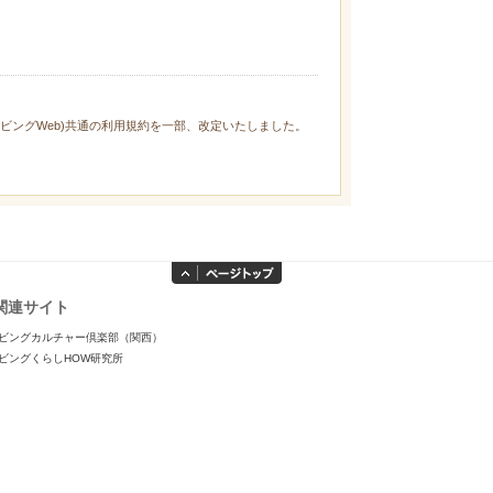
ィリビングWeb)共通の利用規約を一部、改定いたしました。
関連サイト
ビングカルチャー倶楽部（関西）
ビングくらしHOW研究所