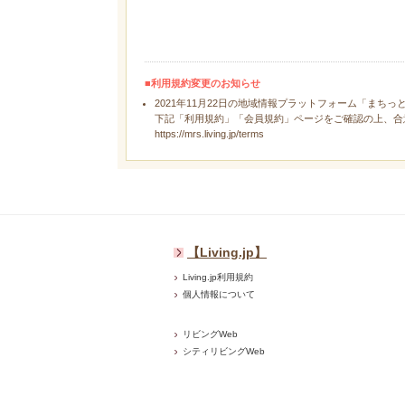
■利用規約変更のお知らせ
2021年11月22日の地域情報プラットフォーム「まちっ
下記「利用規約」「会員規約」ページをご確認の上、合
https://mrs.living.jp/terms
【Living.jp】
Living.jp利用規約
個人情報について
リビングWeb
シティリビングWeb