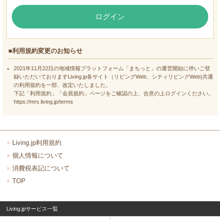
ログイン
■利用規約変更のお知らせ
2021年11月22日の地域情報プラットフォーム「まちっと」の運営開始に伴いご登
録いただいておりますLiving.jp各サイト（リビングWeb、シティリビングWeb)共通
の利用規約を一部、改定いたしました。
下記「利用規約」「会員規約」ページをご確認の上、合意の上ログインください。
https://mrs.living.jp/terms
Living.jp利用規約
個人情報について
消費税表記について
TOP
Living.jpサービス一覧