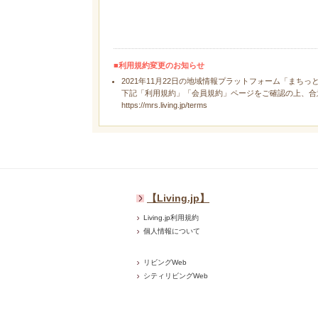
■利用規約変更のお知らせ
2021年11月22日の地域情報プラットフォーム「まちっ
下記「利用規約」「会員規約」ページをご確認の上、合
https://mrs.living.jp/terms
【Living.jp】
Living.jp利用規約
個人情報について
リビングWeb
シティリビングWeb