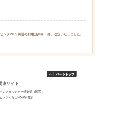
ィリビングWeb)共通の利用規約を一部、改定いたしました。
関連サイト
ビングカルチャー倶楽部（関西）
ビングくらしHOW研究所