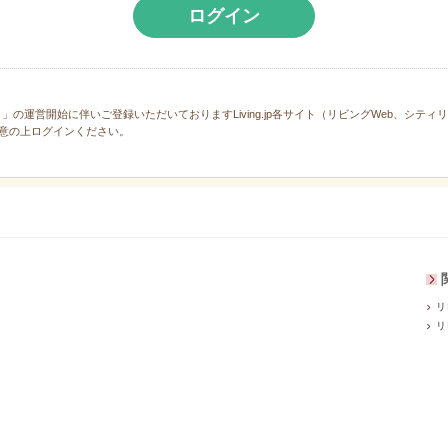
ログイン
と」の運営開始に伴いご登録いただいておりますLiving.jp各サイト（リビングWeb、シテ
意の上ログインください。
リ
リ