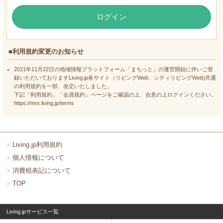
ログイン
■利用規約変更のお知らせ
2021年11月22日の地域情報プラットフォーム「まちっと」の運営開始に伴いご登
録いただいておりますLiving.jp各サイト（リビングWeb、シティリビングWeb)共通
の利用規約を一部、改定いたしました。
下記「利用規約」「会員規約」ページをご確認の上、合意の上ログインください。
https://mrs.living.jp/terms
Living.jp利用規約
個人情報について
消費税表記について
TOP
Living.jpサービス一覧