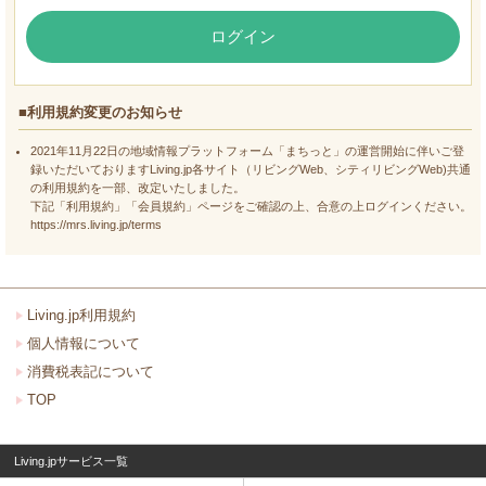
ログイン
■利用規約変更のお知らせ
2021年11月22日の地域情報プラットフォーム「まちっと」の運営開始に伴いご登
録いただいておりますLiving.jp各サイト（リビングWeb、シティリビングWeb)共通
の利用規約を一部、改定いたしました。
下記「利用規約」「会員規約」ページをご確認の上、合意の上ログインください。
https://mrs.living.jp/terms
Living.jp利用規約
個人情報について
消費税表記について
TOP
Living.jpサービス一覧