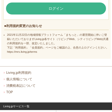
ログイン
■利用規約変更のお知らせ
2021年11月22日の地域情報プラットフォーム「まちっと」の運営開始に伴いご登
録いただいておりますLiving.jp各サイト（リビングWeb、シティリビングWeb)共通
の利用規約を一部、改定いたしました。
下記「利用規約」「会員規約」ページをご確認の上、合意の上ログインください。
https://mrs.living.jp/terms
Living.jp利用規約
個人情報について
消費税表記について
TOP
Living.jpサービス一覧