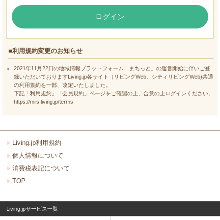
ログイン
■利用規約変更のお知らせ
2021年11月22日の地域情報プラットフォーム「まちっと」の運営開始に伴いご登
録いただいておりますLiving.jp各サイト（リビングWeb、シティリビングWeb)共通
の利用規約を一部、改定いたしました。
下記「利用規約」「会員規約」ページをご確認の上、合意の上ログインください。
https://mrs.living.jp/terms
Living.jp利用規約
個人情報について
消費税表記について
TOP
Living.jpサービス一覧