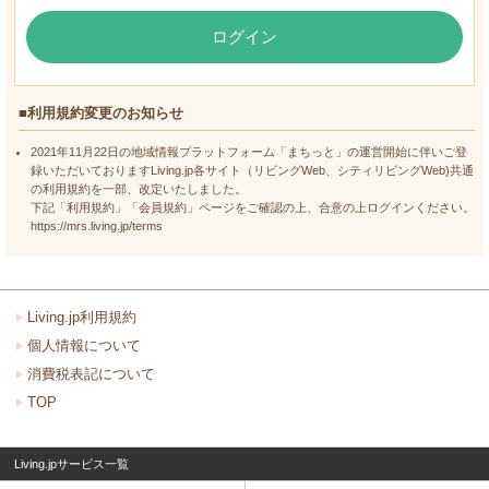
ログイン
■利用規約変更のお知らせ
2021年11月22日の地域情報プラットフォーム「まちっと」の運営開始に伴いご登
録いただいておりますLiving.jp各サイト（リビングWeb、シティリビングWeb)共通
の利用規約を一部、改定いたしました。
下記「利用規約」「会員規約」ページをご確認の上、合意の上ログインください。
https://mrs.living.jp/terms
Living.jp利用規約
個人情報について
消費税表記について
TOP
Living.jpサービス一覧