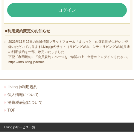
ログイン
■利用規約変更のお知らせ
2021年11月22日の地域情報プラットフォーム「まちっと」の運営開始に伴いご登
録いただいておりますLiving.jp各サイト（リビングWeb、シティリビングWeb)共通
の利用規約を一部、改定いたしました。
下記「利用規約」「会員規約」ページをご確認の上、合意の上ログインください。
https://mrs.living.jp/terms
Living.jp利用規約
個人情報について
消費税表記について
TOP
Living.jpサービス一覧