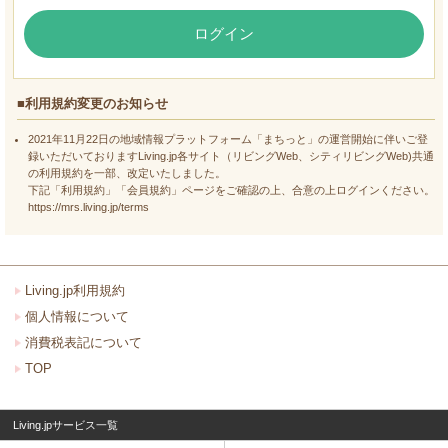
ログイン
■利用規約変更のお知らせ
2021年11月22日の地域情報プラットフォーム「まちっと」の運営開始に伴いご登
録いただいておりますLiving.jp各サイト（リビングWeb、シティリビングWeb)共通
の利用規約を一部、改定いたしました。
下記「利用規約」「会員規約」ページをご確認の上、合意の上ログインください。
https://mrs.living.jp/terms
Living.jp利用規約
個人情報について
消費税表記について
TOP
Living.jpサービス一覧