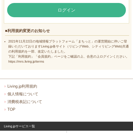
ログイン
■利用規約変更のお知らせ
2021年11月22日の地域情報プラットフォーム「まちっと」の運営開始に伴いご登
録いただいておりますLiving.jp各サイト（リビングWeb、シティリビングWeb)共通
の利用規約を一部、改定いたしました。
下記「利用規約」「会員規約」ページをご確認の上、合意の上ログインください。
https://mrs.living.jp/terms
Living.jp利用規約
個人情報について
消費税表記について
TOP
Living.jpサービス一覧