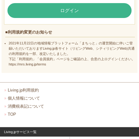
ログイン
■利用規約変更のお知らせ
2021年11月22日の地域情報プラットフォーム「まちっと」の運営開始に伴いご登
録いただいておりますLiving.jp各サイト（リビングWeb、シティリビングWeb)共通
の利用規約を一部、改定いたしました。
下記「利用規約」「会員規約」ページをご確認の上、合意の上ログインください。
https://mrs.living.jp/terms
Living.jp利用規約
個人情報について
消費税表記について
TOP
Living.jpサービス一覧