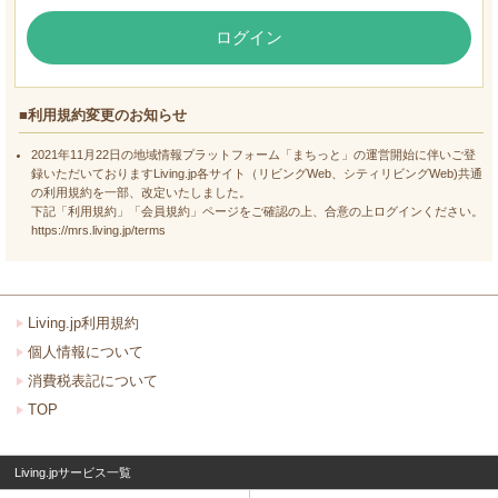
ログイン
■利用規約変更のお知らせ
2021年11月22日の地域情報プラットフォーム「まちっと」の運営開始に伴いご登
録いただいておりますLiving.jp各サイト（リビングWeb、シティリビングWeb)共通
の利用規約を一部、改定いたしました。
下記「利用規約」「会員規約」ページをご確認の上、合意の上ログインください。
https://mrs.living.jp/terms
Living.jp利用規約
個人情報について
消費税表記について
TOP
Living.jpサービス一覧