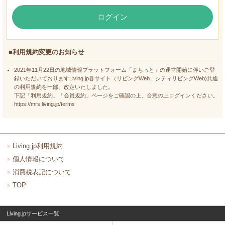
ログイン
■利用規約変更のお知らせ
2021年11月22日の地域情報プラットフォーム「まちっと」の運営開始に伴いご登
録いただいておりますLiving.jp各サイト（リビングWeb、シティリビングWeb)共通
の利用規約を一部、改定いたしました。
下記「利用規約」「会員規約」ページをご確認の上、合意の上ログインください。
https://mrs.living.jp/terms
Living.jp利用規約
個人情報について
消費税表記について
TOP
Living.jpサービス一覧