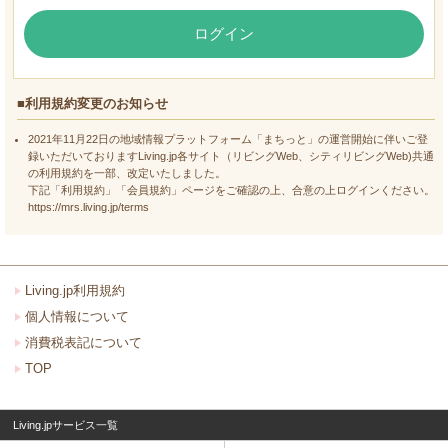
ログイン
■利用規約変更のお知らせ
2021年11月22日の地域情報プラットフォーム「まちっと」の運営開始に伴いご登
録いただいておりますLiving.jp各サイト（リビングWeb、シティリビングWeb)共通
の利用規約を一部、改定いたしました。
下記「利用規約」「会員規約」ページをご確認の上、合意の上ログインください。
https://mrs.living.jp/terms
Living.jp利用規約
個人情報について
消費税表記について
TOP
Living.jpサービス一覧