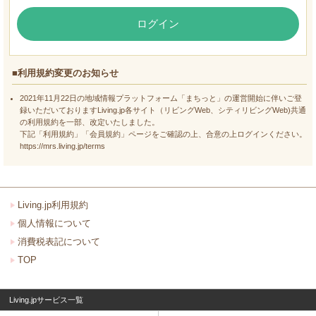
ログイン
■利用規約変更のお知らせ
2021年11月22日の地域情報プラットフォーム「まちっと」の運営開始に伴いご登
録いただいておりますLiving.jp各サイト（リビングWeb、シティリビングWeb)共通
の利用規約を一部、改定いたしました。
下記「利用規約」「会員規約」ページをご確認の上、合意の上ログインください。
https://mrs.living.jp/terms
Living.jp利用規約
個人情報について
消費税表記について
TOP
Living.jpサービス一覧