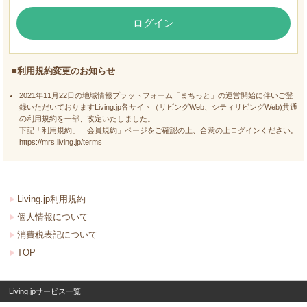
ログイン
■利用規約変更のお知らせ
2021年11月22日の地域情報プラットフォーム「まちっと」の運営開始に伴いご登
録いただいておりますLiving.jp各サイト（リビングWeb、シティリビングWeb)共通
の利用規約を一部、改定いたしました。
下記「利用規約」「会員規約」ページをご確認の上、合意の上ログインください。
https://mrs.living.jp/terms
Living.jp利用規約
個人情報について
消費税表記について
TOP
Living.jpサービス一覧