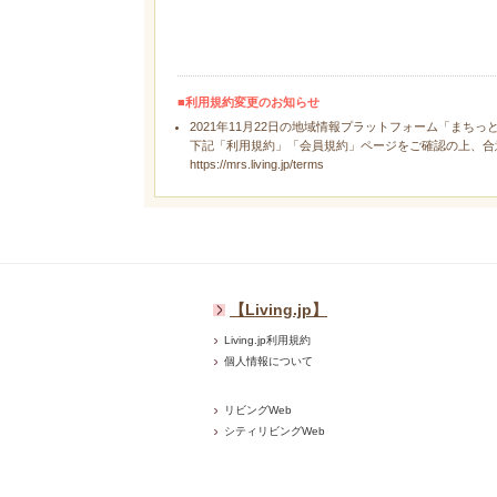
■利用規約変更のお知らせ
2021年11月22日の地域情報プラットフォーム「まちっ
下記「利用規約」「会員規約」ページをご確認の上、合
https://mrs.living.jp/terms
【Living.jp】
Living.jp利用規約
個人情報について
リビングWeb
シティリビングWeb