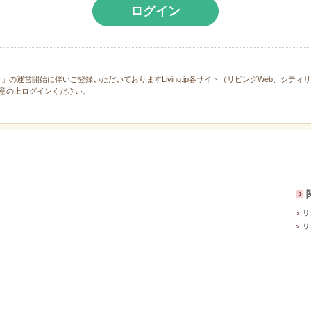
ログイン
と」の運営開始に伴いご登録いただいておりますLiving.jp各サイト（リビングWeb、シテ
意の上ログインください。
リ
リ