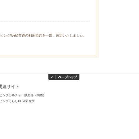
ィリビングWeb)共通の利用規約を一部、改定いたしました。
関連サイト
ビングカルチャー倶楽部（関西）
ビングくらしHOW研究所