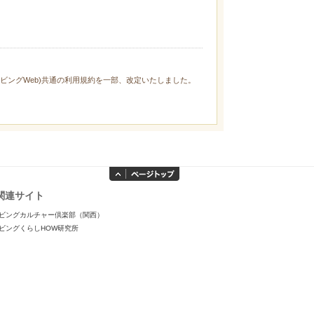
ィリビングWeb)共通の利用規約を一部、改定いたしました。
関連サイト
ビングカルチャー倶楽部（関西）
ビングくらしHOW研究所