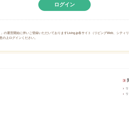
ログイン
と」の運営開始に伴いご登録いただいておりますLiving.jp各サイト（リビングWeb、シテ
意の上ログインください。
リ
リ