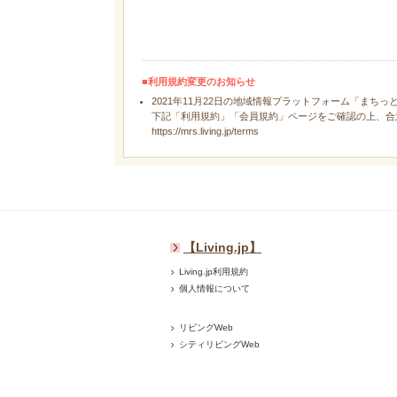
■利用規約変更のお知らせ
2021年11月22日の地域情報プラットフォーム「まちっ
下記「利用規約」「会員規約」ページをご確認の上、合
https://mrs.living.jp/terms
【Living.jp】
Living.jp利用規約
個人情報について
リビングWeb
シティリビングWeb