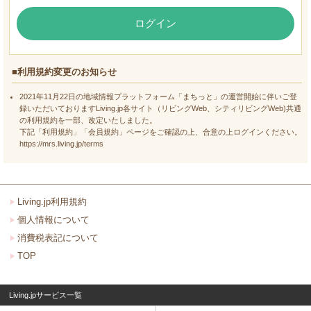
ログイン
■利用規約変更のお知らせ
2021年11月22日の地域情報プラットフォーム「まちっと」の運営開始に伴いご登
録いただいておりますLiving.jp各サイト（リビングWeb、シティリビングWeb)共通
の利用規約を一部、改定いたしました。
下記「利用規約」「会員規約」ページをご確認の上、合意の上ログインください。
https://mrs.living.jp/terms
Living.jp利用規約
個人情報について
消費税表記について
TOP
Living.jpサービス一覧