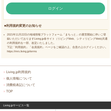
ログイン
■利用規約変更のお知らせ
2021年11月22日の地域情報プラットフォーム「まちっと」の運営開始に伴いご登
録いただいておりますLiving.jp各サイト（リビングWeb、シティリビングWeb)共通
の利用規約を一部、改定いたしました。
下記「利用規約」「会員規約」ページをご確認の上、合意の上ログインください。
https://mrs.living.jp/terms
Living.jp利用規約
個人情報について
消費税表記について
TOP
Living.jpサービス一覧