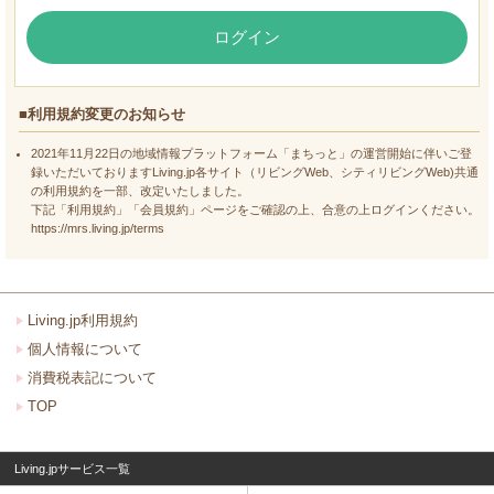
ログイン
■利用規約変更のお知らせ
2021年11月22日の地域情報プラットフォーム「まちっと」の運営開始に伴いご登
録いただいておりますLiving.jp各サイト（リビングWeb、シティリビングWeb)共通
の利用規約を一部、改定いたしました。
下記「利用規約」「会員規約」ページをご確認の上、合意の上ログインください。
https://mrs.living.jp/terms
Living.jp利用規約
個人情報について
消費税表記について
TOP
Living.jpサービス一覧