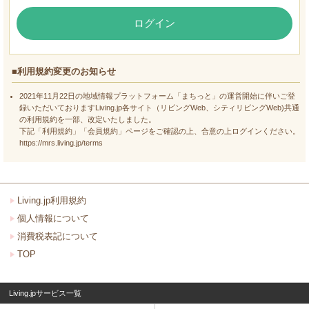
ログイン
■利用規約変更のお知らせ
2021年11月22日の地域情報プラットフォーム「まちっと」の運営開始に伴いご登
録いただいておりますLiving.jp各サイト（リビングWeb、シティリビングWeb)共通
の利用規約を一部、改定いたしました。
下記「利用規約」「会員規約」ページをご確認の上、合意の上ログインください。
https://mrs.living.jp/terms
Living.jp利用規約
個人情報について
消費税表記について
TOP
Living.jpサービス一覧