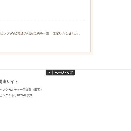
ィリビングWeb)共通の利用規約を一部、改定いたしました。
関連サイト
ビングカルチャー倶楽部（関西）
ビングくらしHOW研究所