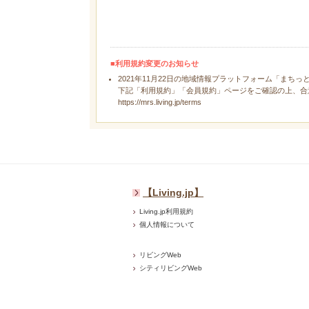
■利用規約変更のお知らせ
2021年11月22日の地域情報プラットフォーム「まちっ
下記「利用規約」「会員規約」ページをご確認の上、合
https://mrs.living.jp/terms
【Living.jp】
Living.jp利用規約
個人情報について
リビングWeb
シティリビングWeb