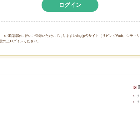
ログイン
と」の運営開始に伴いご登録いただいておりますLiving.jp各サイト（リビングWeb、シテ
意の上ログインください。
リ
リ