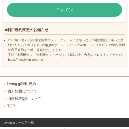
ログイン
■利用規約変更のお知らせ
2021年11月22日の地域情報プラットフォーム「まちっと」の運営開始に伴いご登
録いただいておりますLiving.jp各サイト（リビングWeb、シティリビングWeb)共通
の利用規約を一部、改定いたしました。
下記「利用規約」「会員規約」ページをご確認の上、合意の上ログインください。
https://mrs.living.jp/terms
Living.jp利用規約
個人情報について
消費税表記について
TOP
Living.jpサービス一覧