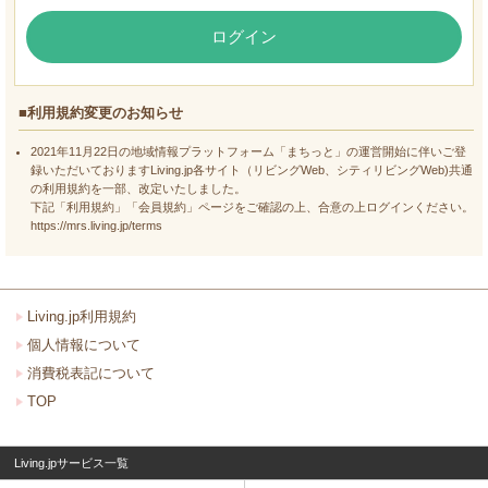
ログイン
■利用規約変更のお知らせ
2021年11月22日の地域情報プラットフォーム「まちっと」の運営開始に伴いご登
録いただいておりますLiving.jp各サイト（リビングWeb、シティリビングWeb)共通
の利用規約を一部、改定いたしました。
下記「利用規約」「会員規約」ページをご確認の上、合意の上ログインください。
https://mrs.living.jp/terms
Living.jp利用規約
個人情報について
消費税表記について
TOP
Living.jpサービス一覧