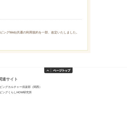
ィリビングWeb)共通の利用規約を一部、改定いたしました。
関連サイト
ビングカルチャー倶楽部（関西）
ビングくらしHOW研究所