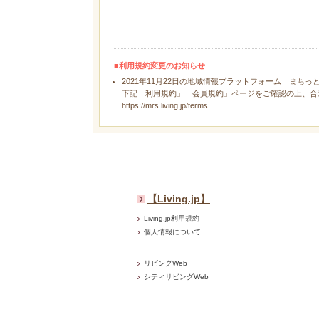
■利用規約変更のお知らせ
2021年11月22日の地域情報プラットフォーム「まちっ
下記「利用規約」「会員規約」ページをご確認の上、合
https://mrs.living.jp/terms
【Living.jp】
Living.jp利用規約
個人情報について
リビングWeb
シティリビングWeb