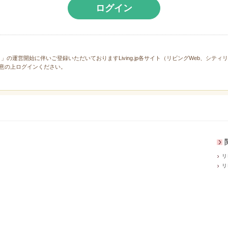
ログイン
と」の運営開始に伴いご登録いただいておりますLiving.jp各サイト（リビングWeb、シテ
意の上ログインください。
リ
リ