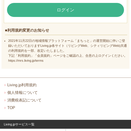
ログイン
■利用規約変更のお知らせ
2021年11月22日の地域情報プラットフォーム「まちっと」の運営開始に伴いご登
録いただいておりますLiving.jp各サイト（リビングWeb、シティリビングWeb)共通
の利用規約を一部、改定いたしました。
下記「利用規約」「会員規約」ページをご確認の上、合意の上ログインください。
https://mrs.living.jp/terms
Living.jp利用規約
個人情報について
消費税表記について
TOP
Living.jpサービス一覧