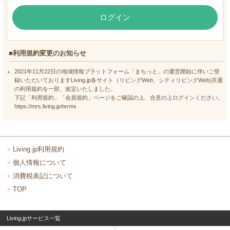
ログイン
■利用規約変更のお知らせ
2021年11月22日の地域情報プラットフォーム「まちっと」の運営開始に伴いご登
録いただいておりますLiving.jp各サイト（リビングWeb、シティリビングWeb)共通
の利用規約を一部、改定いたしました。
下記「利用規約」「会員規約」ページをご確認の上、合意の上ログインください。
https://mrs.living.jp/terms
Living.jp利用規約
個人情報について
消費税表記について
TOP
Living.jpサービス一覧