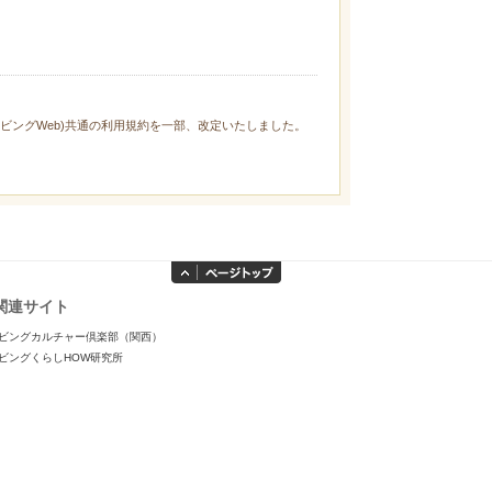
ィリビングWeb)共通の利用規約を一部、改定いたしました。
関連サイト
ビングカルチャー倶楽部（関西）
ビングくらしHOW研究所