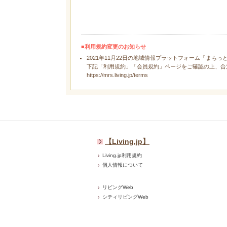
■利用規約変更のお知らせ
2021年11月22日の地域情報プラットフォーム「まちっ
下記「利用規約」「会員規約」ページをご確認の上、合
https://mrs.living.jp/terms
【Living.jp】
Living.jp利用規約
個人情報について
リビングWeb
シティリビングWeb