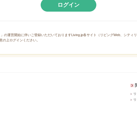
ログイン
と」の運営開始に伴いご登録いただいておりますLiving.jp各サイト（リビングWeb、シテ
意の上ログインください。
リ
リ