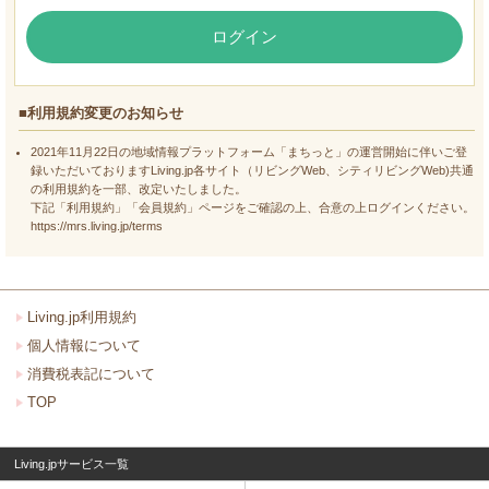
ログイン
■利用規約変更のお知らせ
2021年11月22日の地域情報プラットフォーム「まちっと」の運営開始に伴いご登
録いただいておりますLiving.jp各サイト（リビングWeb、シティリビングWeb)共通
の利用規約を一部、改定いたしました。
下記「利用規約」「会員規約」ページをご確認の上、合意の上ログインください。
https://mrs.living.jp/terms
Living.jp利用規約
個人情報について
消費税表記について
TOP
Living.jpサービス一覧