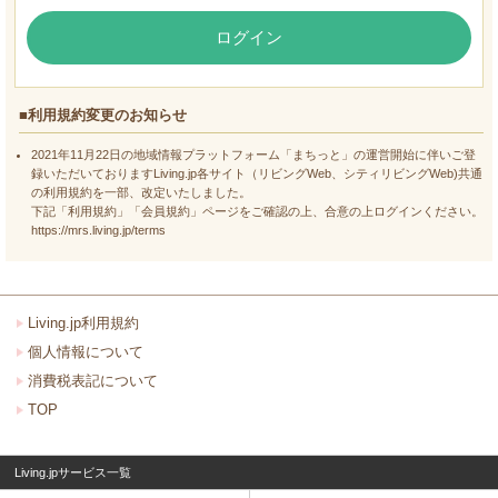
ログイン
■利用規約変更のお知らせ
2021年11月22日の地域情報プラットフォーム「まちっと」の運営開始に伴いご登
録いただいておりますLiving.jp各サイト（リビングWeb、シティリビングWeb)共通
の利用規約を一部、改定いたしました。
下記「利用規約」「会員規約」ページをご確認の上、合意の上ログインください。
https://mrs.living.jp/terms
Living.jp利用規約
個人情報について
消費税表記について
TOP
Living.jpサービス一覧